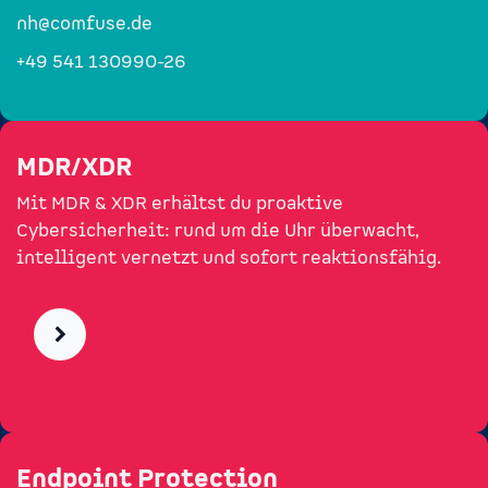
nh@comfuse.de
+49 541 130990-26
MDR/XDR
Mit MDR & XDR erhältst du proaktive
Cybersicherheit: rund um die Uhr überwacht,
intelligent vernetzt und sofort reaktionsfähig.
Endpoint Protection